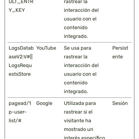
ULT_ENTR
rastrear la
Y_KEY
interacción del
usuario con el
contenido
integrado.
LogsDatab
YouTube
Se usa para
Persist
aseV2:V#||
rastrear la
ente
LogsRequ
interacción del
estsStore
usuario con el
contenido
integrado.
pagead/1
Google
Utilizada para
Sesión
p-user-
rastrear si el
list/#
visitante ha
mostrado un
interés específico