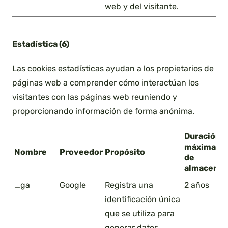
web y del visitante.
Estadística (6)
Las cookies estadísticas ayudan a los propietarios de
páginas web a comprender cómo interactúan los
visitantes con las páginas web reuniendo y
proporcionando información de forma anónima.
Duración
máxima
Nombre
Proveedor
Propósito
de
almacenam
_ga
Google
Registra una
2 años
identificación única
que se utiliza para
generar datos