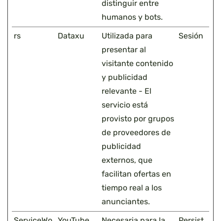
distinguir entre
humanos y bots.
rs
Dataxu
Utilizada para
Sesión
presentar al
visitante contenido
y publicidad
relevante - El
servicio está
provisto por grupos
de proveedores de
publicidad
externos, que
facilitan ofertas en
tiempo real a los
anunciantes.
ServiceWo
YouTube
Necesaria para la
Persist