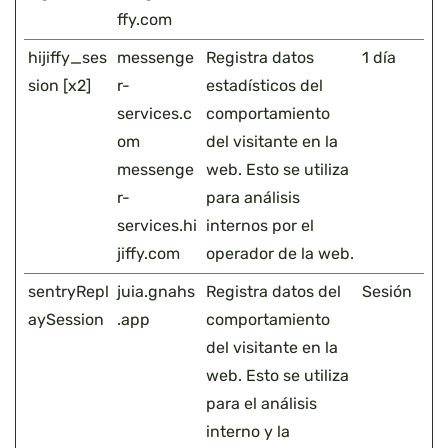
ffy.com
hijiffy_ses
messenge
Registra datos
1 día
sion [x2]
r-
estadísticos del
services.c
comportamiento
om
del visitante en la
messenge
web. Esto se utiliza
r-
para análisis
services.hi
internos por el
jiffy.com
operador de la web.
sentryRepl
juia.gnahs
Registra datos del
Sesión
aySession
.app
comportamiento
del visitante en la
web. Esto se utiliza
para el análisis
interno y la