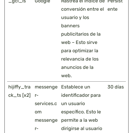
_gcl_ls
Google
Rastrea el índice de
Persist
conversión entre el
ente
usuario y los
banners
publicitarios de la
web – Esto sirve
para optimizar la
relevancia de los
anuncios de la
web.
hijiffy_tra
messenge
Establece un
30 días
ck_ts [x2]
r-
identificador para
services.c
un usuario
om
específico. Esto le
messenge
permite a la web
r-
dirigirse al usuario