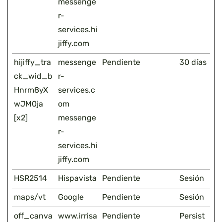
messenge
r-
services.hi
jiffy.com
hijiffy_tra
messenge
Pendiente
30 días
ck_wid_b
r-
Hnrm8yX
services.c
wJM0ja
om
[x2]
messenge
r-
services.hi
jiffy.com
HSR2514
Hispavista
Pendiente
Sesión
maps/vt
Google
Pendiente
Sesión
off_canva
www.irrisa
Pendiente
Persist