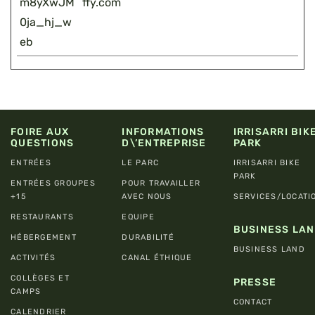
m8yXwJM
ffy.com
0ja_hj_w
eb
FOIRE AUX
INFORMATIONS
IRRISARRI BIK
QUESTIONS
D\’ENTREPRISE
PARK
ENTRÉES
LE PARC
IRRISARRI BIKE
PARK
ENTRÉES GROUPES
POUR TRAVAILLER
+15
AVEC NOUS
SERVICES/LOCATI
RESTAURANTS
EQUIPE
BUSINESS LA
HÉBERGEMENT
DURABILITÉ
BUSINESS LAND
ACTIVITÉS
CANAL ÉTHIQUE
COLLÈGES ET
PRESSE
CAMPS
CONTACT
CALENDRIER