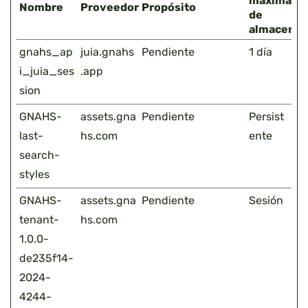
máxima
Nombre
Proveedor
Propósito
de
almacenam
gnahs_ap
juia.gnahs
Pendiente
1 día
i_juia_ses
.app
sion
GNAHS-
assets.gna
Pendiente
Persist
last-
hs.com
ente
search-
styles
GNAHS-
assets.gna
Pendiente
Sesión
tenant-
hs.com
1.0.0-
de235f14-
2024-
4244-