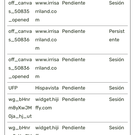
off_canva
www.irrisa
Pendiente
Sesión
s_50835
rriland.co
_opened
m
off_canva
www.irrisa
Pendiente
Persist
s_50836
rriland.co
ente
m
off_canva
www.irrisa
Pendiente
Sesión
s_50836
rriland.co
_opened
m
UFP
Hispavista
Pendiente
Sesión
wg_bHnr
widget.hiji
Pendiente
Sesión
m8yXwJM
ffy.com
0ja_hj_ut
wg_bHnr
widget.hiji
Pendiente
Sesión