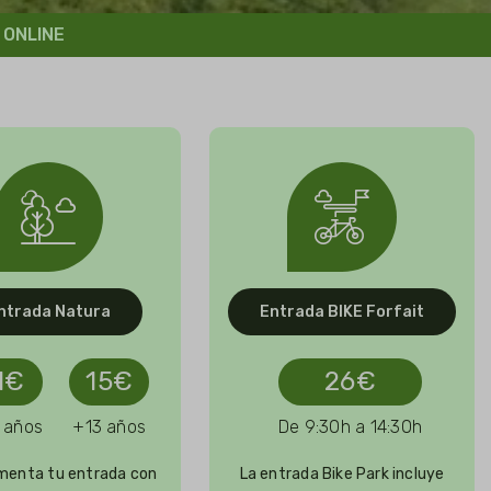
 ONLINE
ntrada Natura
Entrada BIKE Forfait
1€
15€
26€
 años
+13 años
De 9:30h a 14:30h
enta tu entrada con
La entrada Bike Park incluye