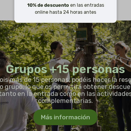
10% de descuento
en las entradas
online hasta 24 horas antes
Grupos +15 personas
sois más de 15 personas, podéis hacer la res
 grupo, lo que os permitirá obtener descu
tanto en la entrada como en las actividade
complementarias.
Más información