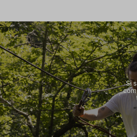
Si 
como