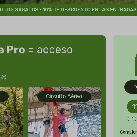
O LOS SÁBADOS · 10% DE DESCUENTO EN LAS ENTRADAS
a
Pro
= acceso
des
E
Circuito Aéreo
1
3-13
Complem