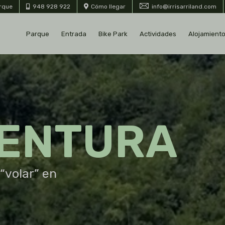
arque
948 928 922
Cómo llegar
info@irrisarriland.com
Parque
Entrada
Bike Park
Actividades
Alojamient
Reservar 