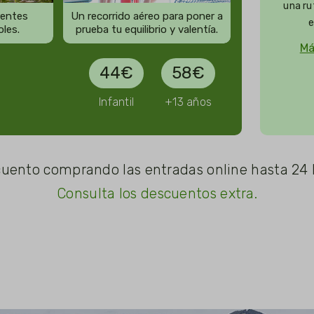
una ru
rentes
Un recorrido aéreo para poner a
e
oles.
prueba tu equilibrio y valentía.
Má
44€
58€
Infantil
+13 años
uento comprando las entradas online hasta 24 
Consulta los descuentos extra.