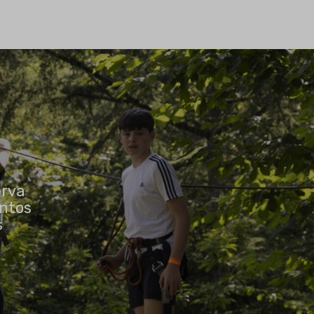
erva
entos
s