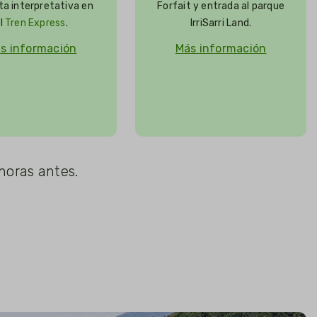
ta interpretativa en
Forfait y entrada al parque
l
Tren Express
.
IrriSarri Land.
s información
Más información
horas antes.