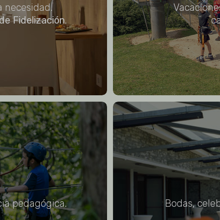
a necesidad.
Vacaciones
de Fidelización
.
c
ia pedagógica.
Bodas, celeb