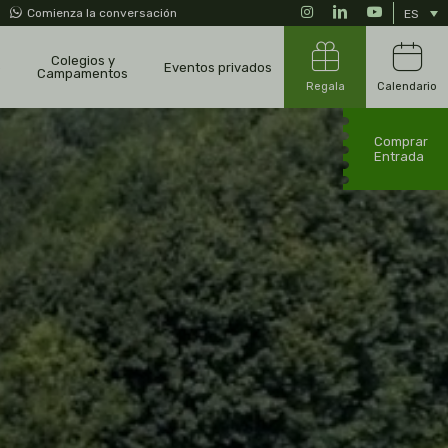
Instagram
LinkedIn
YouTube
Comienza la conversación
ES
Colegios y
o
Eventos privados
Campamentos
Regala
Calendario
Comprar
Entrada
alojamiento