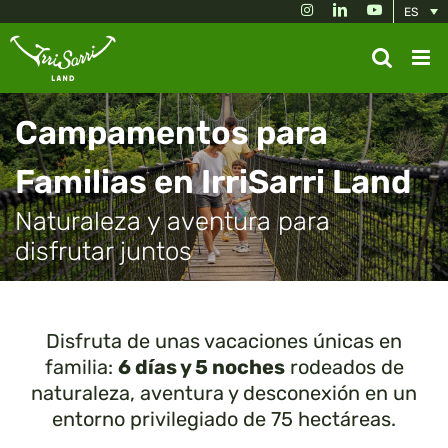
Skip
Instagram
LinkedIn
YouTube
ES
to
content
Campamentos para
Familias en IrriSarri Land
Naturaleza y aventura para
disfrutar juntos
Disfruta de unas vacaciones únicas en
familia:
6 días y 5 noches
rodeados de
naturaleza, aventura y desconexión en un
entorno privilegiado de 75 hectáreas.