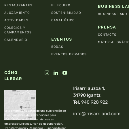
RESTAURANTES
EL EQUIPO
BUSINESS LA
ALOJAMIENTO
SOSTENIBILIDAD
BUSINESS LAND
ACTIVIDADES
CANAL ÉTICO
PRENSA
COLEGIOS Y
CAMPAMENTOS
CONTACTO
EVENTOS
CALENDARIO
MATERIAL GRÁFI
BODAS
EVENTOS PRIVADOS
CÓMO
LLEGAR
Irisarri auzoa 1,
31790 Igantzi
Tel.
948 928 922
Esta empresa ha obtenido una subvención en
info@irrisarriland.com
la convocatoria de subvenciones para
renovación de electrodomésticos en
empresas turísticas. Plan de Recuperación,
Transformación y Resiliencia - Financiado por