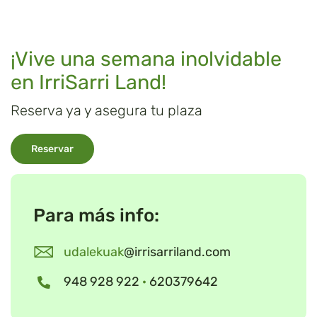
¡Vive una semana inolvidable
en IrriSarri Land!
Reserva ya y asegura tu plaza
Reservar
Para más info:
udalekuak
@irrisarriland.com
948 928 922
·
620379642